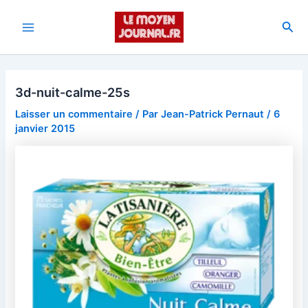
Aller
au
Rec
Main
contenu
Menu
3d-nuit-calme-25s
Laisser un commentaire
/ Par
Jean-Patrick Pernaut
/
6
janvier 2015