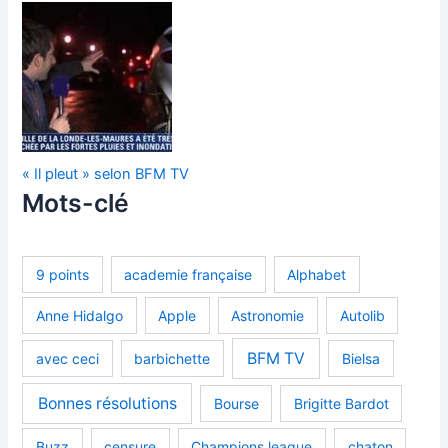
« Il pleut » selon BFM TV
Mots-clé
9 points
academie française
Alphabet
Anne Hidalgo
Apple
Astronomie
Autolib
BFM TV
avec ceci
barbichette
Bielsa
Bonnes résolutions
Bourse
Brigitte Bardot
Buzz
censure
Champions league
chaton