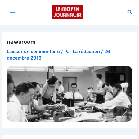
Aller
au
Rec
Main
contenu
Menu
newsroom
Laisser un commentaire
/ Par
La rédaction
/
26
décembre 2016