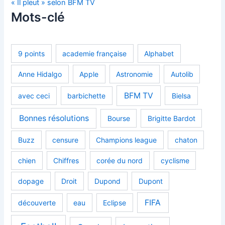
« Il pleut » selon BFM TV
Mots-clé
9 points
academie française
Alphabet
Anne Hidalgo
Apple
Astronomie
Autolib
BFM TV
avec ceci
barbichette
Bielsa
Bonnes résolutions
Bourse
Brigitte Bardot
Buzz
censure
Champions league
chaton
chien
Chiffres
corée du nord
cyclisme
dopage
Droit
Dupond
Dupont
FIFA
découverte
eau
Eclipse