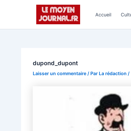
Aller
au
Accueil
Cult
contenu
dupond_dupont
Laisser un commentaire
/ Par
La rédaction
/