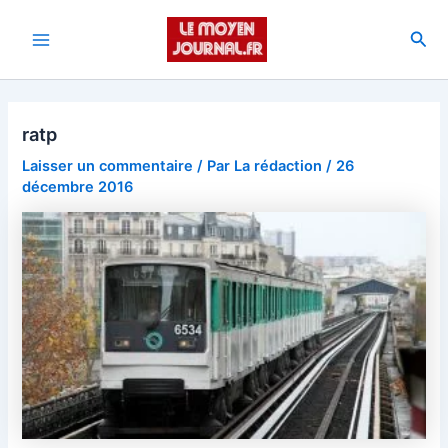
Aller
au
Rec
Main
contenu
Menu
ratp
Laisser un commentaire
/ Par
La rédaction
/
26
décembre 2016