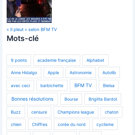
« Il pleut » selon BFM TV
Mots-clé
9 points
academie française
Alphabet
Anne Hidalgo
Apple
Astronomie
Autolib
BFM TV
avec ceci
barbichette
Bielsa
Bonnes résolutions
Bourse
Brigitte Bardot
Buzz
censure
Champions league
chaton
chien
Chiffres
corée du nord
cyclisme