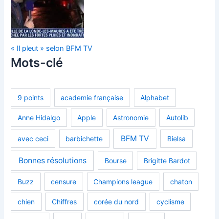
« Il pleut » selon BFM TV
Mots-clé
9 points
academie française
Alphabet
Anne Hidalgo
Apple
Astronomie
Autolib
BFM TV
avec ceci
barbichette
Bielsa
Bonnes résolutions
Bourse
Brigitte Bardot
Buzz
censure
Champions league
chaton
chien
Chiffres
corée du nord
cyclisme