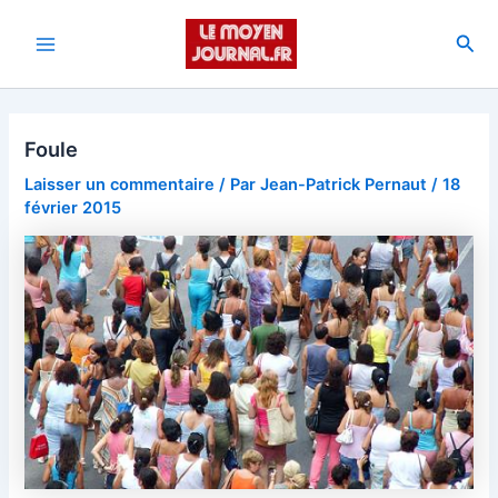
Aller
au
Rec
Main
contenu
Menu
Foule
Laisser un commentaire
/ Par
Jean-Patrick Pernaut
/
18
février 2015