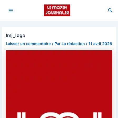
Aller
au
Rec
Main
contenu
Menu
lmj_logo
Laisser un commentaire
/ Par
La rédaction
/
11 avril 2026