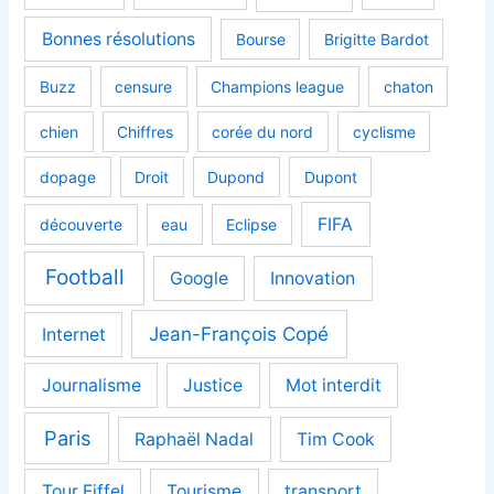
Bonnes résolutions
Bourse
Brigitte Bardot
Buzz
censure
Champions league
chaton
chien
Chiffres
corée du nord
cyclisme
dopage
Droit
Dupond
Dupont
FIFA
découverte
eau
Eclipse
Football
Google
Innovation
Jean-François Copé
Internet
Journalisme
Justice
Mot interdit
Paris
Raphaël Nadal
Tim Cook
Tour Eiffel
Tourisme
transport