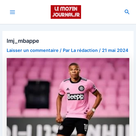
Aller
au
Rec
Main
contenu
Menu
lmj_mbappe
Laisser un commentaire
/ Par
La rédaction
/
21 mai 2024