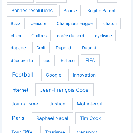
Bonnes résolutions
Bourse
Brigitte Bardot
Buzz
censure
Champions league
chaton
chien
Chiffres
corée du nord
cyclisme
dopage
Droit
Dupond
Dupont
FIFA
découverte
eau
Eclipse
Football
Google
Innovation
Jean-François Copé
Internet
Journalisme
Justice
Mot interdit
Paris
Raphaël Nadal
Tim Cook
Tour Eiffel
Tourisme
transport