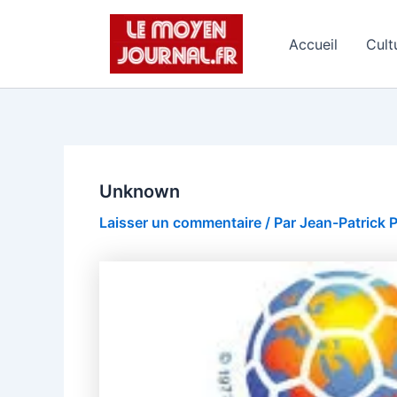
Aller
au
Accueil
Cult
contenu
Unknown
Laisser un commentaire
/ Par
Jean-Patrick 