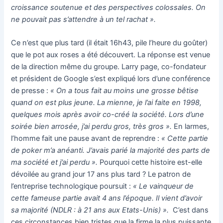
croissance soutenue et des perspectives colossales. On
ne pouvait pas s’attendre à un tel rachat ».
Ce n’est que plus tard (il était 16h43, pile l’heure du goûter)
que le pot aux roses a été découvert. La réponse est venue
de la direction même du groupe. Larry page, co-fondateur
et président de Google s’est expliqué lors d’une conférence
de presse :
« On a tous fait au moins une grosse bêtise
quand on est plus jeune. La mienne, je l’ai faite en 1998,
quelques mois après avoir co-créé la société. Lors d’une
soirée bien arrosée, j’ai perdu gros, très gros ».
En larmes,
l’homme fait une pause avant de reprendre :
« Cette partie
de poker m’a anéanti. J’avais parié la majorité des parts de
ma société et j’ai perdu ».
Pourquoi cette histoire est-elle
dévoilée au grand jour 17 ans plus tard ? Le patron de
l’entreprise technologique poursuit :
« Le vainqueur de
cette fameuse partie avait 4 ans l’époque. Il vient d’avoir
sa majorité (NDLR : à 21 ans aux Etats-Unis) ».
C’est dans
ces circonstances bien tristes que la firme la plus puissante