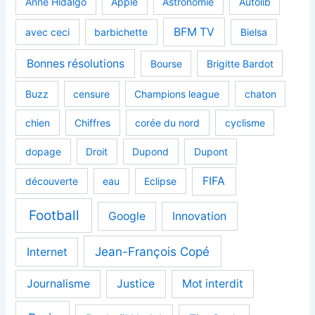
Anne Hidalgo
Apple
Astronomie
Autolib
BFM TV
avec ceci
barbichette
Bielsa
Bonnes résolutions
Bourse
Brigitte Bardot
Buzz
censure
Champions league
chaton
chien
Chiffres
corée du nord
cyclisme
dopage
Droit
Dupond
Dupont
FIFA
découverte
eau
Eclipse
Football
Google
Innovation
Jean-François Copé
Internet
Journalisme
Justice
Mot interdit