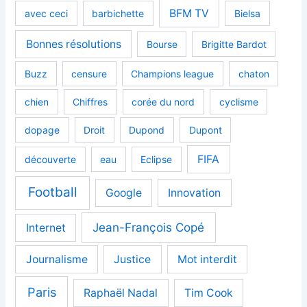
BFM TV
avec ceci
barbichette
Bielsa
Bonnes résolutions
Bourse
Brigitte Bardot
Buzz
censure
Champions league
chaton
chien
Chiffres
corée du nord
cyclisme
dopage
Droit
Dupond
Dupont
FIFA
découverte
eau
Eclipse
Football
Google
Innovation
Jean-François Copé
Internet
Journalisme
Justice
Mot interdit
Paris
Raphaël Nadal
Tim Cook