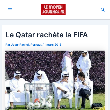
Aller
au
Rec
Main
contenu
Menu
Le Qatar rachète la FIFA
Par
Jean-Patrick Pernaut
/
1 mars 2015